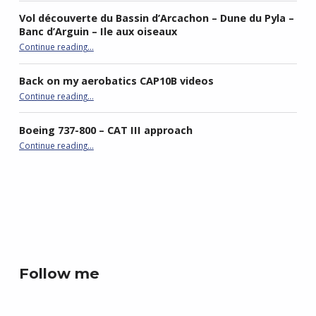
Vol découverte du Bassin d’Arcachon – Dune du Pyla –
Banc d’Arguin – Ile aux oiseaux
Continue reading
…
“Vol découverte du Bassin d’Arcachon – Dune du Pyla – Banc d’Arguin – Ile aux oiseaux”
Back on my aerobatics CAP10B videos
“Back on my aerobatics CAP10B videos”
Continue reading
…
Boeing 737-800 – CAT III approach
“Boeing 737-800 – CAT III approach”
Continue reading
…
best double stroller
P4R gaming
Follow me
Facebook
LinkedIn
Instagram