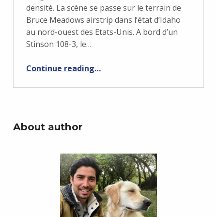
densité. La scène se passe sur le terrain de
Bruce Meadows airstrip dans l’état d’Idaho
au nord-ouest des Etats-Unis. A bord d’un
Stinson 108-3, le…
“Altitude densité: attention danger! Trop chaud, trop haut, trop lourd!”
Continue reading
…
About author