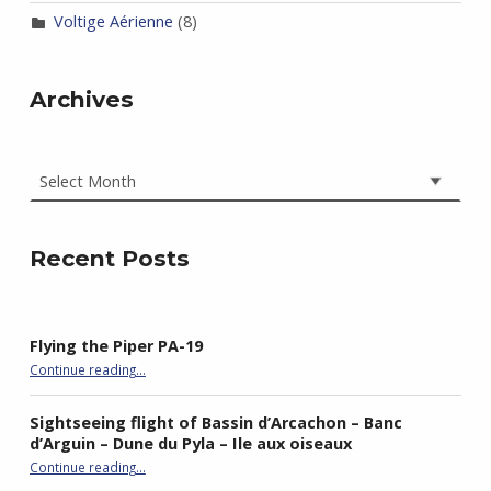
Voltige Aérienne
(8)
Archives
Archives
Recent Posts
Flying the Piper PA-19
“Flying the Piper PA-19”
Continue reading
…
Sightseeing flight of Bassin d’Arcachon – Banc
d’Arguin – Dune du Pyla – Ile aux oiseaux
Continue reading
…
“Sightseeing flight of Bassin d’Arcachon – Banc d’Arguin – Dune du Pyla – Ile aux oiseaux”