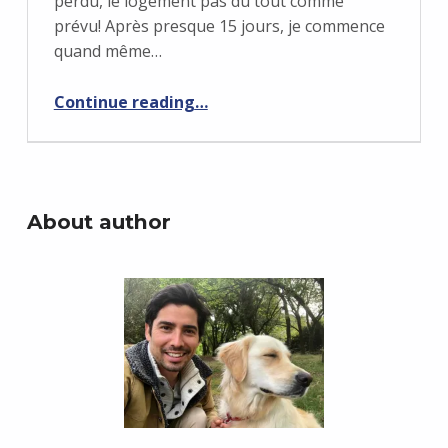
perdu, le logement pas du tout comme
prévu! Après presque 15 jours, je commence
quand même…
“La vie à San Diego”
Continue reading
…
About author