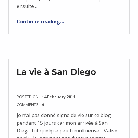
ensuite…
“Vol VFR avec atterrissage à Las Vegas Mc Carran”
Continue reading
…
La vie à San Diego
POSTED ON:
14 February 2011
COMMENTS:
0
Je n’ai pas donné signe de vie sur ce blog
pendant 15 jours car mon arrivée à San
Diego fut quelque peu tumultueuse… Valise