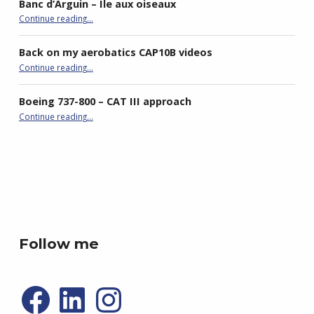
Banc d’Arguin – Ile aux oiseaux
Continue reading
…
“Vol découverte du Bassin d’Arcachon – Dune du Pyla – Banc d’Arguin – Ile aux oiseaux”
Back on my aerobatics CAP10B videos
“Back on my aerobatics CAP10B videos”
Continue reading
…
Boeing 737-800 – CAT III approach
“Boeing 737-800 – CAT III approach”
Continue reading
…
best double stroller
P4R gaming
Follow me
Facebook
LinkedIn
Instagram