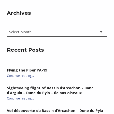
Archives
Archives
Recent Posts
Flying the Piper PA-19
“Flying the Piper PA-19”
Continue reading
…
Sightseeing flight of Bassin d’Arcachon – Banc
d’Arguin – Dune du Pyla – Ile aux oiseaux
Continue reading
…
“Sightseeing flight of Bassin d’Arcachon – Banc d’Arguin – Dune du Pyla – Ile aux oiseaux”
Vol découverte du Bassin d’Arcachon – Dune du Pyla –