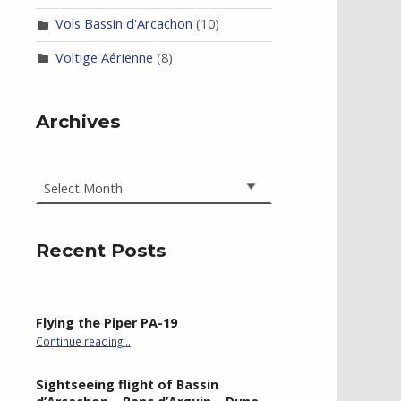
Vols Bassin d'Arcachon
(10)
Voltige Aérienne
(8)
Archives
Archives
Recent Posts
Flying the Piper PA-19
“Flying the Piper PA-19”
Continue reading
…
Sightseeing flight of Bassin