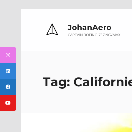
Skip to main navigation
Skip to main content
Skip to footer
JohanAero
CAPTAIN BOEING 737 NG/MAX
Tag:
Californi