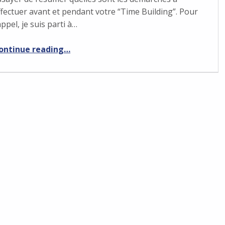
ffectuer avant et pendant votre “Time Building”. Pour
appel, je suis parti à…
“Préparer un Time Building aux USA”
ontinue reading
…