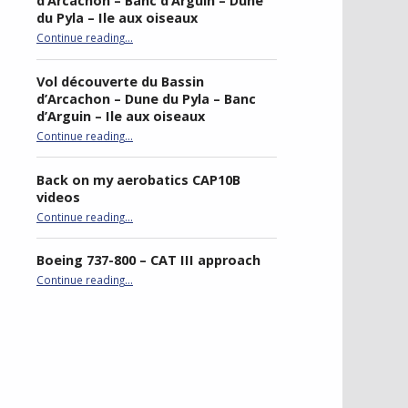
d’Arcachon – Banc d’Arguin – Dune
du Pyla – Ile aux oiseaux
Continue reading
…
“Sightseeing flight of Bassin d’Arcachon – Banc d’Arguin – Dune du Pyla – Ile aux oiseaux”
Vol découverte du Bassin
d’Arcachon – Dune du Pyla – Banc
d’Arguin – Ile aux oiseaux
Continue reading
…
“Vol découverte du Bassin d’Arcachon – Dune du Pyla – Banc d’Arguin – Ile aux oiseaux”
Back on my aerobatics CAP10B
videos
“Back on my aerobatics CAP10B videos”
Continue reading
…
Boeing 737-800 – CAT III approach
“Boeing 737-800 – CAT III approach”
Continue reading
…
best double stroller
P4R gaming