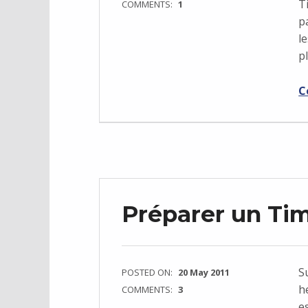
T
COMMENTS:
1
p
l
p
C
Préparer un Ti
S
POSTED ON:
20 May 2011
h
COMMENTS:
3
e