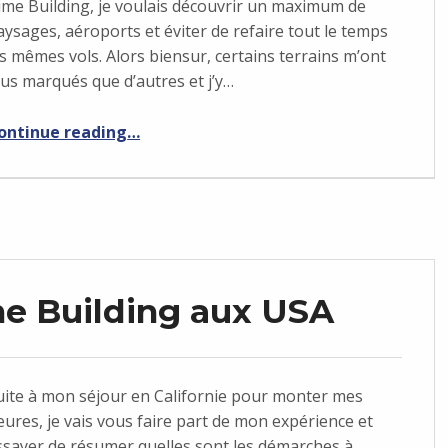
ime Building, je voulais découvrir un maximum de
aysages, aéroports et éviter de refaire tout le temps
es mêmes vols. Alors biensur, certains terrains m’ont
lus marqués que d’autres et j’y…
“Idées de nav en Californie”
ontinue reading
…
me Building aux USA
uite à mon séjour en Californie pour monter mes
eures, je vais vous faire part de mon expérience et
ssayer de résumer quelles sont les démarches à