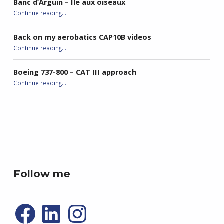
Banc d’Arguin – Ile aux oiseaux
Continue reading
…
“Vol découverte du Bassin d’Arcachon – Dune du Pyla – Banc d’Arguin – Ile aux oiseaux”
Back on my aerobatics CAP10B videos
“Back on my aerobatics CAP10B videos”
Continue reading
…
Boeing 737-800 – CAT III approach
“Boeing 737-800 – CAT III approach”
Continue reading
…
best double stroller
P4R gaming
Follow me
Facebook
LinkedIn
Instagram