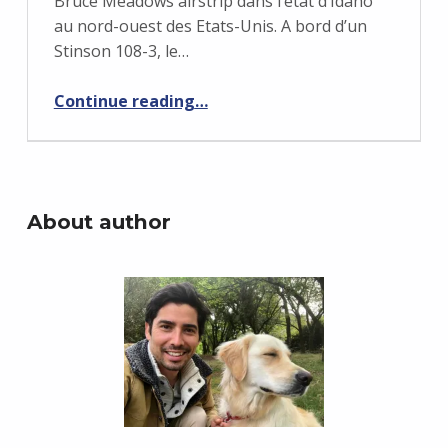
Bruce Meadows airstrip dans l’état d’Idaho
au nord-ouest des Etats-Unis. A bord d’un
Stinson 108-3, le…
“Altitude densité: attention danger! Trop chaud, trop haut, trop lourd!”
Continue reading
…
About author