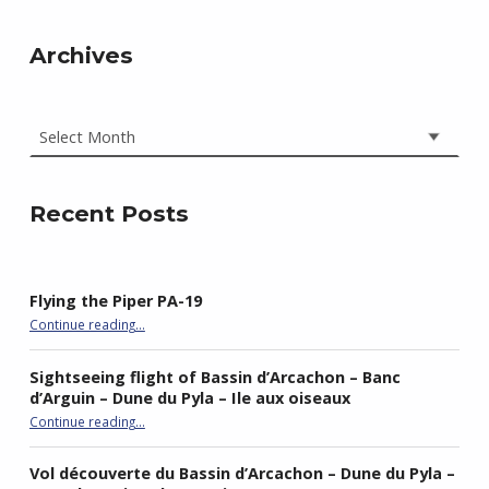
Archives
Archives
Recent Posts
Flying the Piper PA-19
“Flying the Piper PA-19”
Continue reading
…
Sightseeing flight of Bassin d’Arcachon – Banc
d’Arguin – Dune du Pyla – Ile aux oiseaux
Continue reading
…
“Sightseeing flight of Bassin d’Arcachon – Banc d’Arguin – Dune du Pyla – Ile aux oiseaux”
Vol découverte du Bassin d’Arcachon – Dune du Pyla –