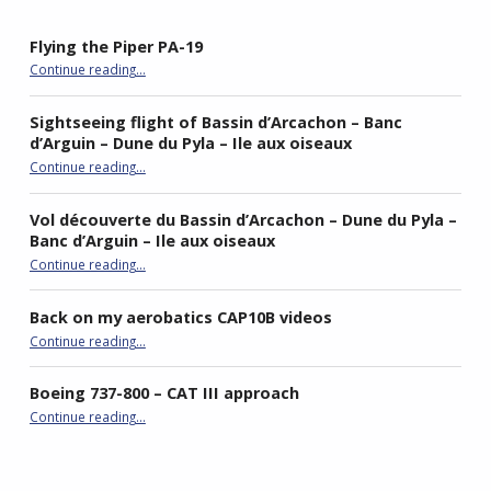
Flying the Piper PA-19
“Flying the Piper PA-19”
Continue reading
…
Sightseeing flight of Bassin d’Arcachon – Banc
d’Arguin – Dune du Pyla – Ile aux oiseaux
Continue reading
…
“Sightseeing flight of Bassin d’Arcachon – Banc d’Arguin – Dune du Pyla – Ile aux oiseaux”
Vol découverte du Bassin d’Arcachon – Dune du Pyla –
Banc d’Arguin – Ile aux oiseaux
Continue reading
…
“Vol découverte du Bassin d’Arcachon – Dune du Pyla – Banc d’Arguin – Ile aux oiseaux”
Back on my aerobatics CAP10B videos
“Back on my aerobatics CAP10B videos”
Continue reading
…
Boeing 737-800 – CAT III approach
“Boeing 737-800 – CAT III approach”
Continue reading
…