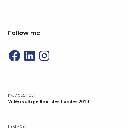
best double stroller
P4R gaming
Follow me
Facebook
LinkedIn
Instagram
Post navigation
PREVIOUS POST
Vidéo voltige Rion-des-Landes 2010
NEXT POST