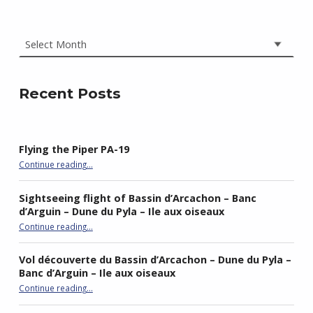
Archives
Recent Posts
Flying the Piper PA-19
“Flying the Piper PA-19”
Continue reading
…
Sightseeing flight of Bassin d’Arcachon – Banc
d’Arguin – Dune du Pyla – Ile aux oiseaux
Continue reading
…
“Sightseeing flight of Bassin d’Arcachon – Banc d’Arguin – Dune du Pyla – Ile aux oiseaux”
Vol découverte du Bassin d’Arcachon – Dune du Pyla –
Banc d’Arguin – Ile aux oiseaux
Continue reading
…
“Vol découverte du Bassin d’Arcachon – Dune du Pyla – Banc d’Arguin – Ile aux oiseaux”